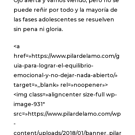
Ojo alerta y vamos viendo, pero no se
puede reñir por todo y la mayoría de
las fases adolescentes se resuelven
sin pena ni gloria.
<a
href=»https://www.pilardelamo.com/g
uia-para-lograr-el-equilibrio-
emocional-y-no-dejar-nada-abierto/»
target=»_blank» rel=»noopener»>
<img class=»aligncenter size-full wp-
image-931″
src=»https://www.pilardelamo.com/wp
-
content/uploads/2018/01/banner_pilar