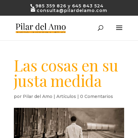
985 359 826 y 645 843 524
consulta@pilardelamo.com
Las cosas en su
justa medida
por
Pilar del Amo
|
Artículos
|
0 Comentarios