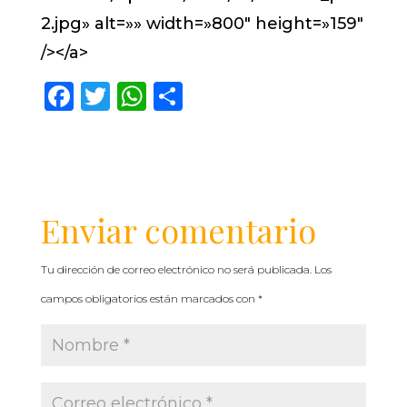
2.jpg» alt=»» width=»800″ height=»159″
/></a>
F
T
W
C
a
w
h
o
c
it
a
m
e
te
ts
p
b
r
A
a
Enviar comentario
o
p
rt
o
p
ir
Tu dirección de correo electrónico no será publicada.
Los
k
campos obligatorios están marcados con
*